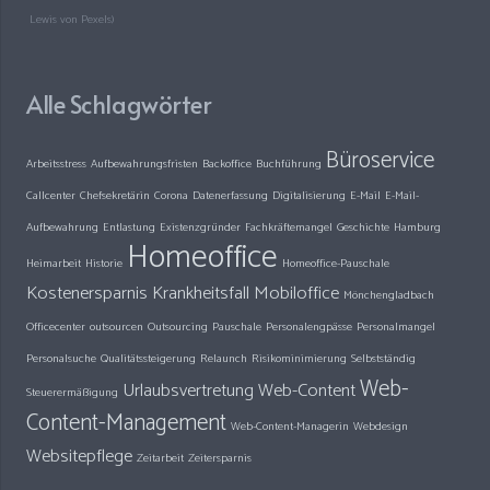
Lewis von Pexels)
Alle Schlagwörter
Büroservice
Arbeitsstress
Aufbewahrungsfristen
Backoffice
Buchführung
Callcenter
Chefsekretärin
Corona
Datenerfassung
Digitalisierung
E-Mail
E-Mail-
Aufbewahrung
Entlastung
Existenzgründer
Fachkräftemangel
Geschichte
Hamburg
Homeoffice
Heimarbeit
Historie
Homeoffice-Pauschale
Kostenersparnis
Krankheitsfall
Mobiloffice
Mönchengladbach
Officecenter
outsourcen
Outsourcing
Pauschale
Personalengpässe
Personalmangel
Personalsuche
Qualitätssteigerung
Relaunch
Risikominimierung
Selbstständig
Web-
Urlaubsvertretung
Web-Content
Steuerermäßigung
Content-Management
Web-Content-Managerin
Webdesign
Websitepflege
Zeitarbeit
Zeitersparnis