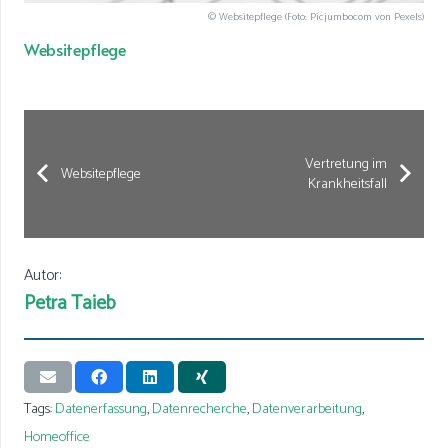
© Websitepflege (Foto: Picjumbocom von Pexels)
Websitepflege
Vertretung im
Websitepflege
Krankheitsfall
Autor:
Petra Taieb
Tags:
Datenerfassung
,
Datenrecherche
,
Datenverarbeitung
,
Homeoffice