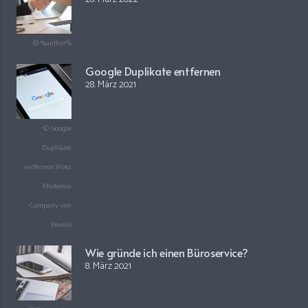
© %author%
Google Duplikate entfernen
28. März 2021
© Google
Duplikate
entfernen (Foto:
Photomix
Company von
Pexels)
Wie gründe ich einen Büroservice?
8. März 2021