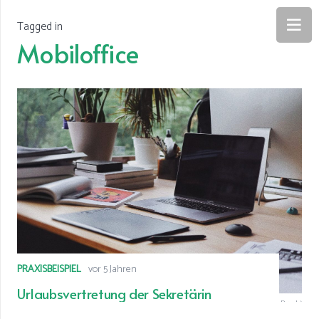
Tagged in
Mobiloffice
PRAXISBEISPIEL
vor 5 Jahren
Urlaubsvertretung der Sekretärin
© Sekretariatsservice (Foto: Olenka Sergienko von Pexels)