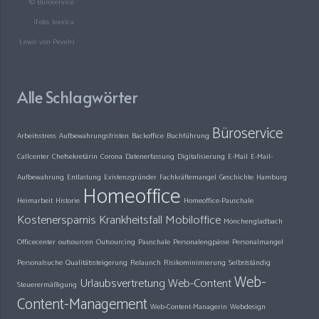
© Büroservice
(Foto: Jexxica
Lewis von Pexels)
Alle Schlagwörter
Büroservice
Arbeitsstress
Aufbewahrungsfristen
Backoffice
Buchführung
Callcenter
Chefsekretärin
Corona
Datenerfassung
Digitalisierung
E-Mail
E-Mail-
Aufbewahrung
Entlastung
Existenzgründer
Fachkräftemangel
Geschichte
Hamburg
Homeoffice
Heimarbeit
Historie
Homeoffice-Pauschale
Kostenersparnis
Krankheitsfall
Mobiloffice
Mönchengladbach
Officecenter
outsourcen
Outsourcing
Pauschale
Personalengpässe
Personalmangel
Personalsuche
Qualitätssteigerung
Relaunch
Risikominimierung
Selbstständig
Web-
Urlaubsvertretung
Web-Content
Steuerermäßigung
Content-Management
Web-Content-Managerin
Webdesign