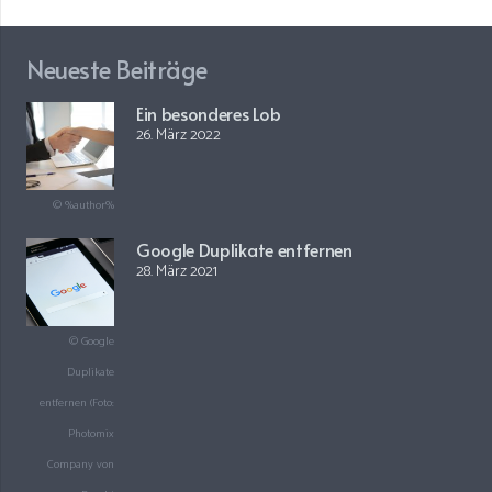
Neueste Beiträge
Ein besonderes Lob
26. März 2022
© %author%
Google Duplikate entfernen
28. März 2021
© Google
Duplikate
entfernen (Foto:
Photomix
Company von