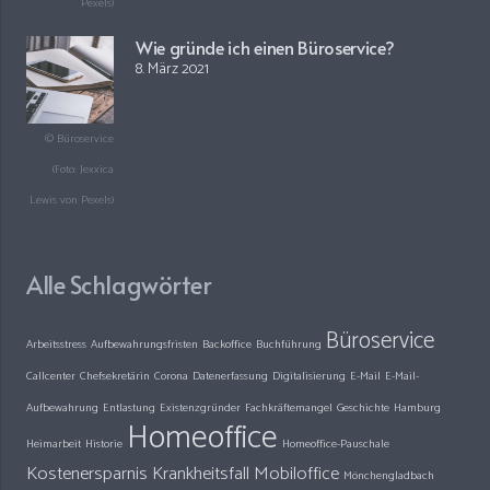
Pexels)
Wie gründe ich einen Büroservice?
8. März 2021
© Büroservice
(Foto: Jexxica
Lewis von Pexels)
Alle Schlagwörter
Büroservice
Arbeitsstress
Aufbewahrungsfristen
Backoffice
Buchführung
Callcenter
Chefsekretärin
Corona
Datenerfassung
Digitalisierung
E-Mail
E-Mail-
Aufbewahrung
Entlastung
Existenzgründer
Fachkräftemangel
Geschichte
Hamburg
Homeoffice
Heimarbeit
Historie
Homeoffice-Pauschale
Kostenersparnis
Krankheitsfall
Mobiloffice
Mönchengladbach