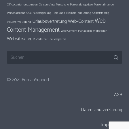
Officecenter
outsourcen
Outsourcing
Pauschale
Personalengpässe
Personalmangel
Personalsuche
Qualitätssteigerung
Relaunch
Risikominimierung
Selbstständig
Web-
Urlaubsvertretung
Web-Content
Steuerermäßigung
Content-Management
Web-Content-Managerin
Webdesign
Websitepflege
Zeitarbeit
Zeitersparnis
Suchen
nach:
© 2021 BureauSupport
AGB
Datenschutzerklärung
Impressum