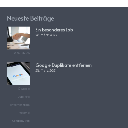
Neueste Beiträge
Ein besonderes Lob
26. März 2022
© %author%
Google Duplikate entfernen
28. März 2021
© Google
Duplikate
entfernen (Foto:
Photomix
Company von