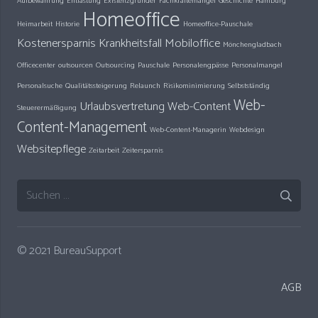
Aufbewahrung
Entlastung
Existenzgründer
Fachkräftemangel
Geschichte
Hamburg
Homeoffice
Heimarbeit
Historie
Homeoffice-Pauschale
Kostenersparnis
Krankheitsfall
Mobiloffice
Mönchengladbach
Officecenter
outsourcen
Outsourcing
Pauschale
Personalengpässe
Personalmangel
Personalsuche
Qualitätssteigerung
Relaunch
Risikominimierung
Selbstständig
Web-
Urlaubsvertretung
Web-Content
Steuerermäßigung
Content-Management
Web-Content-Managerin
Webdesign
Websitepflege
Zeitarbeit
Zeitersparnis
Suchen
nach:
© 2021 BureauSupport
AGB