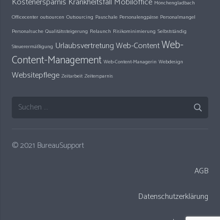
Kostenersparnis
Krankheitsfall
Mobiloffice
Mönchengladbach
Officecenter
outsourcen
Outsourcing
Pauschale
Personalengpässe
Personalmangel
Personalsuche
Qualitätssteigerung
Relaunch
Risikominimierung
Selbstständig
Web-
Urlaubsvertretung
Web-Content
Steuerermäßigung
Content-Management
Web-Content-Managerin
Webdesign
Websitepflege
Zeitarbeit
Zeitersparnis
Suchen
nach:
© 2021 BureauSupport
AGB
Datenschutzerklärung