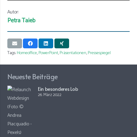
Autor:
Petra Taieb
Tags:
Homeoffice
,
PowerPoint
,
Präsentationen
,
Pressespiegel
Neueste Beiträge
Ein besonderes Lob
26. März 2022