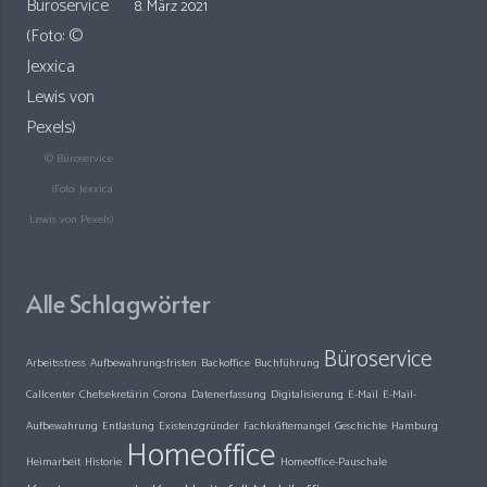
8. März 2021
© Büroservice
(Foto: Jexxica
Lewis von Pexels)
Alle Schlagwörter
Büroservice
Arbeitsstress
Aufbewahrungsfristen
Backoffice
Buchführung
Callcenter
Chefsekretärin
Corona
Datenerfassung
Digitalisierung
E-Mail
E-Mail-
Aufbewahrung
Entlastung
Existenzgründer
Fachkräftemangel
Geschichte
Hamburg
Homeoffice
Heimarbeit
Historie
Homeoffice-Pauschale