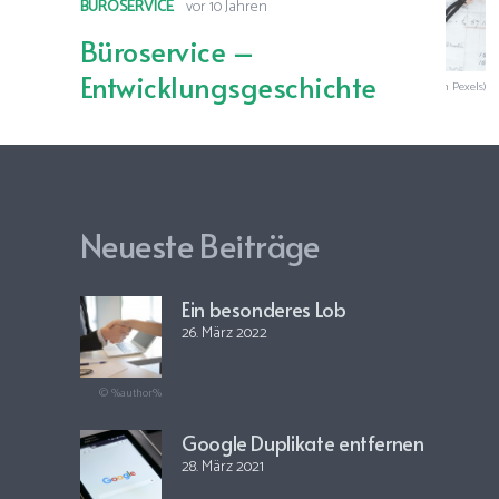
BÜROSERVICE
vor 10 Jahren
Büroservice –
Entwicklungsgeschichte
© Büroservice (Foto: Dominika Roseclay von Pexels)
Neueste Beiträge
Ein besonderes Lob
26. März 2022
© %author%
Google Duplikate entfernen
28. März 2021