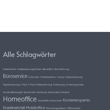
Alle Schlagwörter
Arbeitsstress
Aufbewahrungsfristen
Backoffice
Buchführung
Büroservice
Callcenter
Chefsekretärin
Corona
Datenerfassung
Digitalisierung
E-Mail
E-Mail-Aufbewahrung
Entlastung
Existenzgründer
Fachkräftemangel
Geschichte
Hamburg
Heimarbeit
Historie
Homeoffice
Kostenersparnis
Homeoffice-Pauschale
Krankheitsfall
Mobiloffice
Mönchengladbach
Officecenter