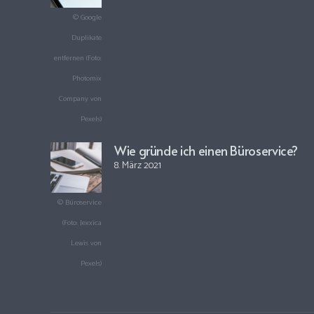
© Google
Duplikate
entfernen (Foto:
Photomix
Company von
Pexels)
Wie gründe ich einen Büroservice?
8. März 2021
© Büroservice
(Foto: Jexxica
Lewis von
Pexels)