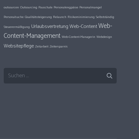
outsourcen
Outsourcing
Pauschale
Personalengpässe
Personalmangel
Personalsuche
Qualitätssteigerung
Relaunch
Risikominimierung
Selbstständig
Web-
Urlaubsvertretung
Web-Content
Steuerermäßigung
Content-Management
Web-Content-Managerin
Webdesign
Websitepflege
Zeitarbeit
Zeitersparnis
Suchen
nach: