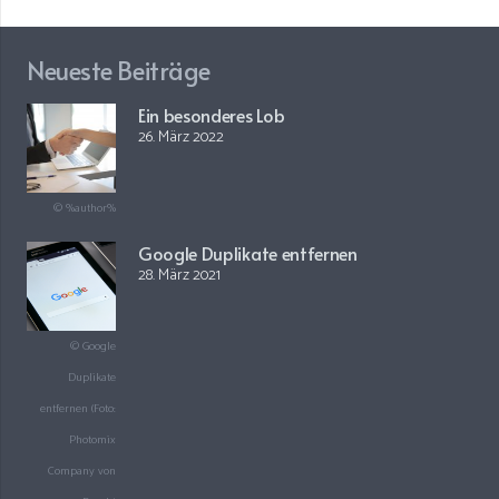
Neueste Beiträge
Ein besonderes Lob
26. März 2022
© %author%
Google Duplikate entfernen
28. März 2021
© Google
Duplikate
entfernen (Foto:
Photomix
Company von