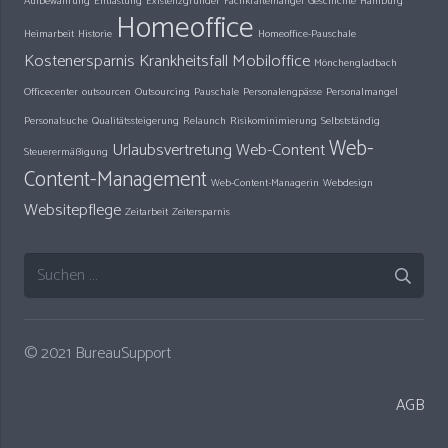
Aufbewahrung
Entlastung
Existenzgründer
Fachkräftemangel
Geschichte
Hamburg
Homeoffice
Heimarbeit
Historie
Homeoffice-Pauschale
Kostenersparnis
Krankheitsfall
Mobiloffice
Mönchengladbach
Officecenter
outsourcen
Outsourcing
Pauschale
Personalengpässe
Personalmangel
Personalsuche
Qualitätssteigerung
Relaunch
Risikominimierung
Selbstständig
Web-
Urlaubsvertretung
Web-Content
Steuerermäßigung
Content-Management
Web-Content-Managerin
Webdesign
Websitepflege
Zeitarbeit
Zeitersparnis
Suchen
nach:
© 2021 BureauSupport
AGB