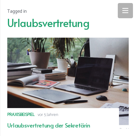
Tagged in
Urlaubsvertretung
PRAXISBEISPIEL
vor 5 Jahren
Urlaubsvertretung der Sekretärin
© Sekretariatsservice (Foto: Olenka Sergienko von Pexels)