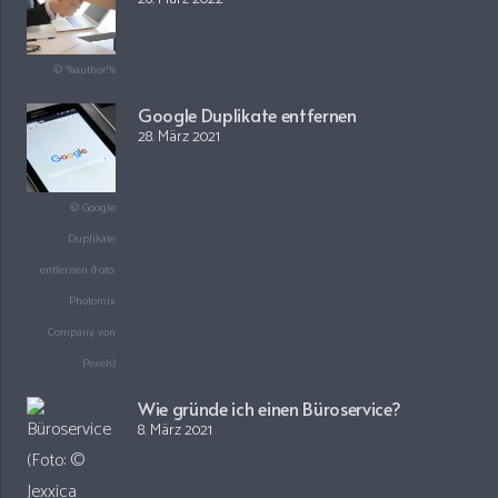
© %author%
Google Duplikate entfernen
28. März 2021
© Google
Duplikate
entfernen (Foto:
Photomix
Company von
Pexels)
Wie gründe ich einen Büroservice?
8. März 2021