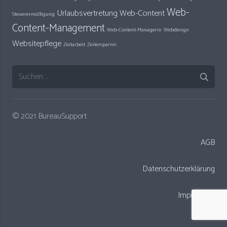
Web-
Urlaubsvertretung
Web-Content
Steuerermäßigung
Content-Management
Web-Content-Managerin
Webdesign
Websitepflege
Zeitarbeit
Zeitersparnis
Suchen
nach:
© 2021 BureauSupport
AGB
Datenschutzerklärung
Impressum