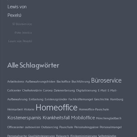
© Büroservice
(Foto: Jexxica
Lewis von Pexels)
Alle Schlagwörter
Büroservice
Arbeitsstress
Aufbewahrungsfristen
Backoffice
Buchführung
Callcenter
Chefsekretärin
Corona
Datenerfassung
Digitalisierung
E-Mail
E-Mail-
Aufbewahrung
Entlastung
Existenzgründer
Fachkräftemangel
Geschichte
Hamburg
Homeoffice
Heimarbeit
Historie
Homeoffice-Pauschale
Kostenersparnis
Krankheitsfall
Mobiloffice
Mönchengladbach
Officecenter
outsourcen
Outsourcing
Pauschale
Personalengpässe
Personalmangel
Personalsuche
Qualitätssteigerung
Relaunch
Risikominimierung
Selbstständig